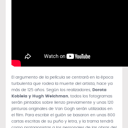
El argumento de la película se centrará en la época
turbulenta que rodea la muerte del artista, hace ya
más de 125 años. Según los realizadores,
Dorota
Kobiela y Hugh Welchman
, todos los fotogramas
serán pintados sobre lienzo previamente y unas 120
pinturas originales de Van Gogh serán utilizadas en
el film. Para escribir el guión se basaron en unas 800
cartas escritas de su puño y letra, y la trama tendrá
como protagonistas a los personajes de las obras del