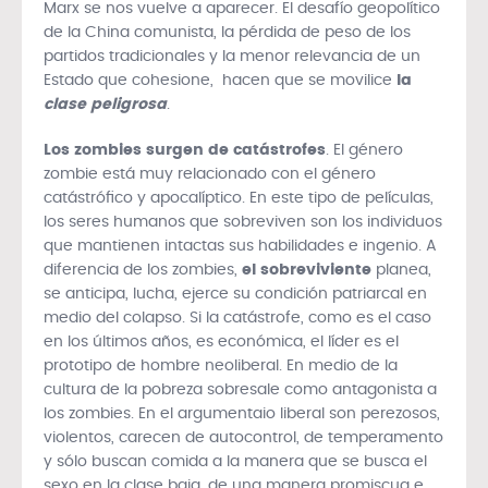
Marx se nos vuelve a aparecer. El desafío geopolítico
de la China comunista, la pérdida de peso de los
partidos tradicionales y la menor relevancia de un
Estado que cohesione, hacen que se movilice
la
clase peligrosa
.
Los zombies surgen de catástrofes
. El género
zombie está muy relacionado con el género
catástrófico y apocalíptico. En este tipo de películas,
los seres humanos que sobreviven son los individuos
que mantienen intactas sus habilidades e ingenio. A
diferencia de los zombies,
el sobreviviente
planea,
se anticipa, lucha, ejerce su condición patriarcal en
medio del colapso. Si la catástrofe, como es el caso
en los últimos años, es económica, el líder es el
prototipo de hombre neoliberal. En medio de la
cultura de la pobreza sobresale como antagonista a
los zombies. En el argumentaio liberal son perezosos,
violentos, carecen de autocontrol, de temperamento
y sólo buscan comida a la manera que se busca el
sexo en la clase baja, de una manera promiscua e